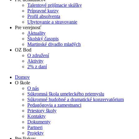
Talentové prijímacie skúšky
Prípravné kurzy
Profil absolventa
Ubytovanie a stravovanie
Pre verejnosť
Aktuality
Školský časopis
Martinské divadlo mladých
OZ Bod
O združení
Aktivity
2% z daní
Domov
O škole
O nás
Súkromná škola umeleckého priemyslu
Súkromné hudobné a dramatické konzervatórium
Pedagógovia a zamestnanci
Priestory školy
Kontakty
Dokumenty
Partneri
Projekty
Pre žiakov