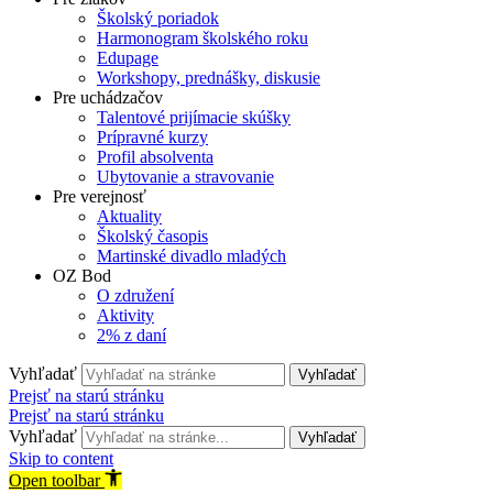
Školský poriadok
Harmonogram školského roku
Edupage
Workshopy, prednášky, diskusie
Pre uchádzačov
Talentové prijímacie skúšky
Prípravné kurzy
Profil absolventa
Ubytovanie a stravovanie
Pre verejnosť
Aktuality
Školský časopis
Martinské divadlo mladých
OZ Bod
O združení
Aktivity
2% z daní
Vyhľadať
Vyhľadať
Prejsť na starú stránku
Prejsť na starú stránku
Vyhľadať
Vyhľadať
Skip to content
Open toolbar