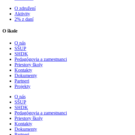
O združení
Aktivity
2% z daní
O škole
O nás
SŠUP
SHDK
Pedagógovia a zamestnanci
Priestory školy
Kontakty
Dokumenty
Partneri
Projekty
O nás
SŠUP
SHDK
Pedagógovia a zamestnanci
Priestory školy
Kontakty
Dokumenty
Partneri