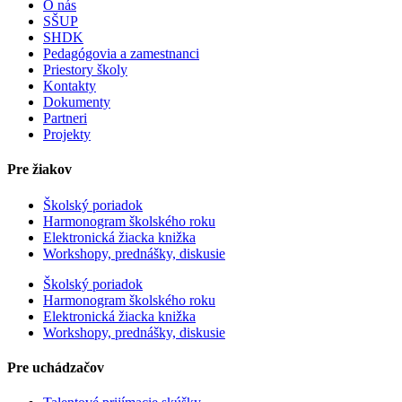
O nás
SŠUP
SHDK
Pedagógovia a zamestnanci
Priestory školy
Kontakty
Dokumenty
Partneri
Projekty
Pre žiakov
Školský poriadok
Harmonogram školského roku
Elektronická žiacka knižka
Workshopy, prednášky, diskusie
Školský poriadok
Harmonogram školského roku
Elektronická žiacka knižka
Workshopy, prednášky, diskusie
Pre uchádzačov