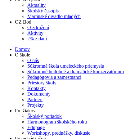
Aktuality
Školský časopis
Martinské divadlo mladých
OZ Bod
O združení
Aktivity
2% z daní
Domov
O škole
O nás
Súkromná škola umeleckého priemyslu
Súkromné hudobné a dramatické konzervatórium
Pedagógovia a zamestnanci
Priestory školy
Kontakty
Dokumenty
Partneri
Projekty
Pre žiakov
Školský poriadok
Harmonogram školského roku
Edupage
Workshopy, prednášky, diskusie
Pre uchádzačov