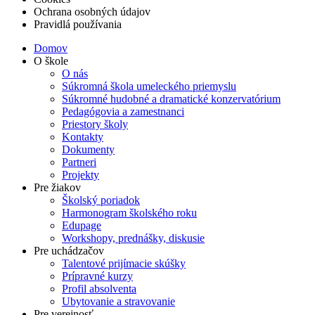
Ochrana osobných údajov
Pravidlá používania
Domov
O škole
O nás
Súkromná škola umeleckého priemyslu
Súkromné hudobné a dramatické konzervatórium
Pedagógovia a zamestnanci
Priestory školy
Kontakty
Dokumenty
Partneri
Projekty
Pre žiakov
Školský poriadok
Harmonogram školského roku
Edupage
Workshopy, prednášky, diskusie
Pre uchádzačov
Talentové prijímacie skúšky
Prípravné kurzy
Profil absolventa
Ubytovanie a stravovanie
Pre verejnosť