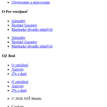
Ubytovanie a stravovanie
O Pre verejnosť
Aktuality
Školské časopisy
Martinské divadlo mladých
Aktuality
Školské časopisy
Martinské divadlo mladých
OZ Bod
O združení
Aktivity
2% z daní
O združení
Aktivity
2% z daní
© 2026 SSŠ Martin
Cookies