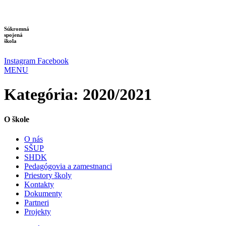
Preskočiť
na
obsah
Súkromná
spojená
škola
Instagram
Facebook
MENU
Kategória:
2020/2021
O škole
O nás
SŠUP
SHDK
Pedagógovia a zamestnanci
Priestory školy
Kontakty
Dokumenty
Partneri
Projekty