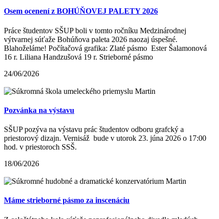
Osem ocenení z BOHÚŇOVEJ PALETY 2026
Práce študentov SŠUP boli v tomto ročníku Medzinárodnej
výtvarnej súťaže Bohúňova paleta 2026 naozaj úspešné.
Blahoželáme! Počítačová grafika: Zlaté pásmo Ester Šalamonová
16 r. Liliana Handzušová 19 r. Strieborné pásmo
24/06/2026
Pozvánka na výstavu
SŠUP pozýva na výstavu prác študentov odboru grafcký a
priestorový dizajn. Vernisáž bude v utorok 23. júna 2026 o 17:00
hod. v priestoroch SSŠ.
18/06/2026
Máme strieborné pásmo za inscenáciu