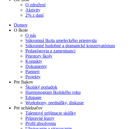
O združení
Aktivity
2% z daní
Domov
O škole
O nás
Súkromná škola umeleckého priemyslu
Súkromné hudobné a dramatické konzervatórium
Pedagógovia a zamestnanci
Priestory školy
Kontakty
Dokumenty
Partneri
Projekty
Pre žiakov
Školský poriadok
Harmonogram školského roku
Edupage
Workshopy, prednášky, diskusie
Pre uchádzačov
Talentové prijímacie skúšky
Prípravné kurzy
Profil absolventa
Ubytovanie a stravovanie