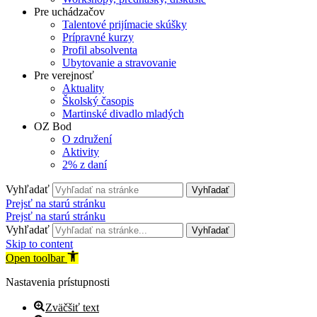
Pre uchádzačov
Talentové prijímacie skúšky
Prípravné kurzy
Profil absolventa
Ubytovanie a stravovanie
Pre verejnosť
Aktuality
Školský časopis
Martinské divadlo mladých
OZ Bod
O združení
Aktivity
2% z daní
Vyhľadať
Vyhľadať
Prejsť na starú stránku
Prejsť na starú stránku
Vyhľadať
Vyhľadať
Skip to content
Open toolbar
Nastavenia prístupnosti
Zväčšiť text