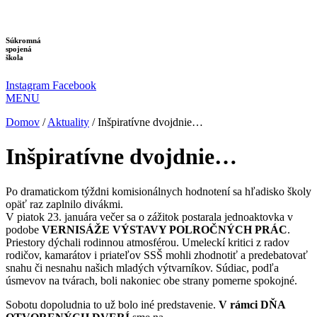
Preskočiť
na
obsah
Súkromná
spojená
škola
Instagram
Facebook
MENU
Domov
/
Aktuality
/
Inšpiratívne dvojdnie…
Inšpiratívne dvojdnie…
Po dramatickom týždni komisionálnych hodnotení sa hľadisko školy
opäť raz zaplnilo divákmi.
V piatok 23. januára večer sa o zážitok postarala jednoaktovka v
podobe
VERNISÁŽE VÝSTAVY POLROČNÝCH
PRÁC
.
Priestory dýchali rodinnou atmosférou. Umeleckí kritici z radov
rodičov, kamarátov i priateľov SSŠ mohli zhodnotiť a predebatovať
snahu či nesnahu našich mladých výtvarníkov. Súdiac, podľa
úsmevov na tvárach, boli nakoniec obe strany pomerne spokojné.
Sobotu dopoludnia to už bolo iné predstavenie.
V rámci DŇA