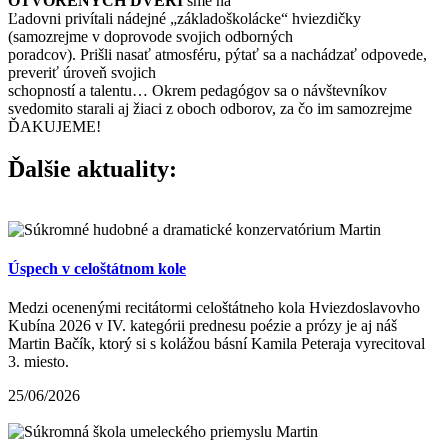
OTVORENÝCH DVERÍ
sme na
Ľadovni privítali nádejné „základoškolácke“ hviezdičky
(samozrejme v doprovode svojich odborných
poradcov). Prišli nasať atmosféru, pýtať sa a nachádzať odpovede,
preveriť úroveň svojich
schopností a talentu… Okrem pedagógov sa o návštevníkov
svedomito starali aj žiaci z oboch odborov, za čo im samozrejme
ĎAKUJEME!
Ďalšie aktuality:
Úspech v celoštátnom kole
Medzi ocenenými recitátormi celoštátneho kola Hviezdoslavovho
Kubína 2026 v IV. kategórii prednesu poézie a prózy je aj náš
Martin Bačík, ktorý si s kolážou básní Kamila Peteraja vyrecitoval
3. miesto.
25/06/2026