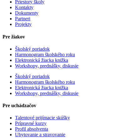
Priestory školy
Kontakty
Dokumenty
Partneri
Projekty
Pre žiakov
Školský poriadok
Harmonogram školského roku
Elektronická žiacka knižka
Workshopy, prednášky, diskusie
Školský poriadok
Harmonogram školského roku
Elektronická žiacka knižka
Workshopy, prednášky, diskusie
Pre uchádzačov
Talentové prijímacie skúšky
Prípravné kurzy
Profil absolventa
Ubytovanie a stravovanie