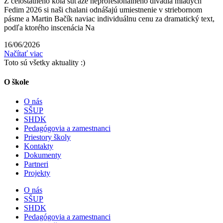
Z celoštátneho kola súťaže neprofesionálneho divadla mladých
Fedim 2026 si naši chalani odnášajú umiestnenie v striebornom
pásme a Martin Bačík naviac individuálnu cenu za dramatický text,
podľa ktorého inscenácia Na
16/06/2026
Načítať viac
Toto sú všetky aktuality :)
O škole
O nás
SŠUP
SHDK
Pedagógovia a zamestnanci
Priestory školy
Kontakty
Dokumenty
Partneri
Projekty
O nás
SŠUP
SHDK
Pedagógovia a zamestnanci