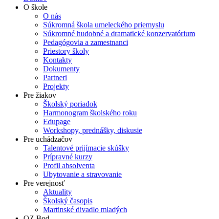
O škole
O nás
Súkromná škola umeleckého priemyslu
Súkromné hudobné a dramatické konzervatórium
Pedagógovia a zamestnanci
Priestory školy
Kontakty
Dokumenty
Partneri
Projekty
Pre žiakov
Školský poriadok
Harmonogram školského roku
Edupage
Workshopy, prednášky, diskusie
Pre uchádzačov
Talentové prijímacie skúšky
Prípravné kurzy
Profil absolventa
Ubytovanie a stravovanie
Pre verejnosť
Aktuality
Školský časopis
Martinské divadlo mladých
OZ Bod