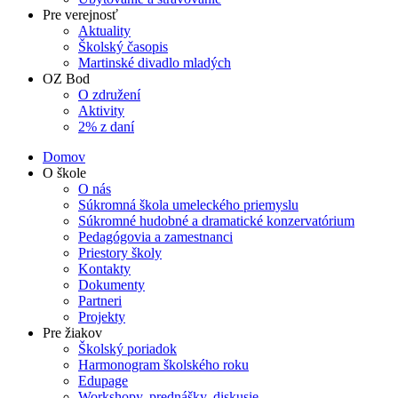
Pre verejnosť
Aktuality
Školský časopis
Martinské divadlo mladých
OZ Bod
O združení
Aktivity
2% z daní
Domov
O škole
O nás
Súkromná škola umeleckého priemyslu
Súkromné hudobné a dramatické konzervatórium
Pedagógovia a zamestnanci
Priestory školy
Kontakty
Dokumenty
Partneri
Projekty
Pre žiakov
Školský poriadok
Harmonogram školského roku
Edupage
Workshopy, prednášky, diskusie