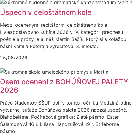
Úspech v celoštátnom kole
Medzi ocenenými recitátormi celoštátneho kola
Hviezdoslavovho Kubína 2026 v IV. kategórii prednesu
poézie a prózy je aj náš Martin Bačík, ktorý si s kolážou
básní Kamila Peteraja vyrecitoval 3. miesto.
25/06/2026
Osem ocenení z BOHÚŇOVEJ PALETY
2026
Práce študentov SŠUP boli v tomto ročníku Medzinárodnej
výtvarnej súťaže Bohúňova paleta 2026 naozaj úspešné.
Blahoželáme! Počítačová grafika: Zlaté pásmo Ester
Šalamonová 16 r. Liliana Handzušová 19 r. Strieborné
pásmo