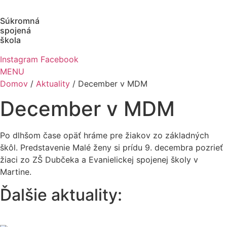
Preskočiť
na
Súkromná
obsah
spojená
škola
Instagram
Facebook
MENU
Domov
/
Aktuality
/
December v MDM
December v MDM
Po dlhšom čase opäť hráme pre žiakov zo základných
škôl. Predstavenie Malé ženy si prídu 9. decembra pozrieť
žiaci zo ZŠ Dubčeka a Evanielickej spojenej školy v
Martine.
Ďalšie aktuality: