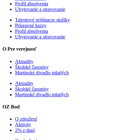
Profil absolventa
Ubytovanie a stravovanie
Talentové prijímacie skúšky
Prípravné kurzy
Profil absolventa
Ubytovanie a stravovanie
O Pre verejnosť
Aktuality
Školské časopisy
Martinské divadlo mladých
Aktuality
Školské časopisy
Martinské divadlo mladých
OZ Bod
O združení
Aktivity
2% z daní