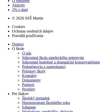
O združení
Aktivity
2% z daní
© 2026 SSŠ Martin
Cookies
Ochrana osobných údajov
Pravidlá používania
Domov
O škole
O nás
Súkromná škola umeleckého priemyslu
Súkromné hudobné a dramatické konzervatórium
Pedagógovia a zamestnanci
Priestory školy
Kontakty
Dokumenty
Partneri
Projekty
Pre žiakov
Školský poriadok
Harmonogram školského roku
Edupage
Workshopy, prednášky, diskusie