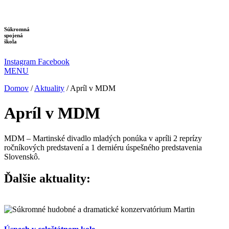
Preskočiť
na
obsah
Súkromná
spojená
škola
Instagram
Facebook
MENU
Domov
/
Aktuality
/
Apríl v MDM
Apríl v MDM
MDM – Martinské divadlo mladých ponúka v apríli 2 reprízy
ročníkových predstavení a 1 derniéru úspešného predstavenia
Slovenskô.
Ďalšie aktuality: