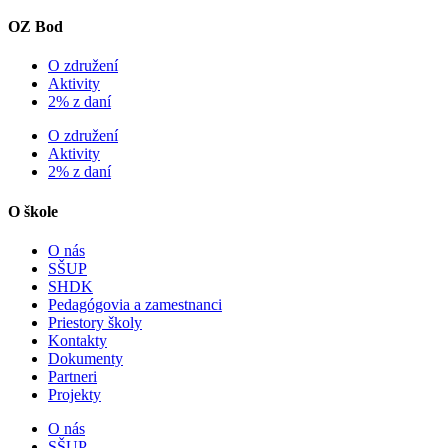
OZ Bod
O združení
Aktivity
2% z daní
O združení
Aktivity
2% z daní
O škole
O nás
SŠUP
SHDK
Pedagógovia a zamestnanci
Priestory školy
Kontakty
Dokumenty
Partneri
Projekty
O nás
SŠUP