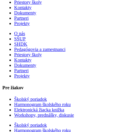
Priestory školy
Kontakty
Dokumenty
Partneri
Projekty
O nás
SŠUP
SHDK
Pedagógovia a zamestnanci
Priestory školy
Kontakty
Dokumenty
Partneri
Projekty
Pre žiakov
Školský poriadok
Harmonogram školského roku
Elektronická žiacka knižka
Workshopy, prednášky, diskusie
Školský poriadok
Harmonogram školského roku