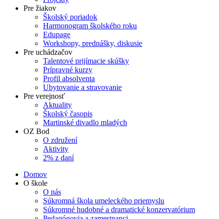
Pre žiakov
Školský poriadok
Harmonogram školského roku
Edupage
Workshopy, prednášky, diskusie
Pre uchádzačov
Talentové prijímacie skúšky
Prípravné kurzy
Profil absolventa
Ubytovanie a stravovanie
Pre verejnosť
Aktuality
Školský časopis
Martinské divadlo mladých
OZ Bod
O združení
Aktivity
2% z daní
Domov
O škole
O nás
Súkromná škola umeleckého priemyslu
Súkromné hudobné a dramatické konzervatórium
Pedagógovia a zamestnanci