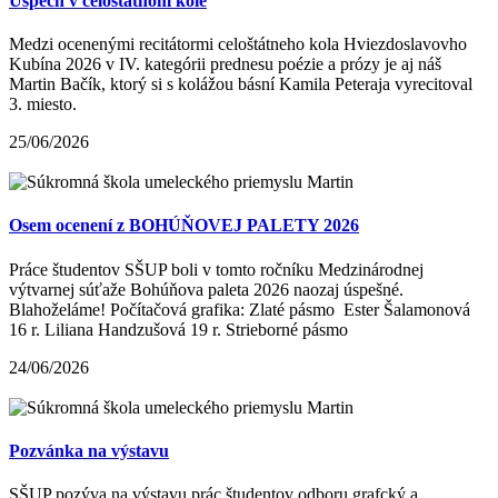
Úspech v celoštátnom kole
Medzi ocenenými recitátormi celoštátneho kola Hviezdoslavovho
Kubína 2026 v IV. kategórii prednesu poézie a prózy je aj náš
Martin Bačík, ktorý si s kolážou básní Kamila Peteraja vyrecitoval
3. miesto.
25/06/2026
Osem ocenení z BOHÚŇOVEJ PALETY 2026
Práce študentov SŠUP boli v tomto ročníku Medzinárodnej
výtvarnej súťaže Bohúňova paleta 2026 naozaj úspešné.
Blahoželáme! Počítačová grafika: Zlaté pásmo Ester Šalamonová
16 r. Liliana Handzušová 19 r. Strieborné pásmo
24/06/2026
Pozvánka na výstavu
SŠUP pozýva na výstavu prác študentov odboru grafcký a