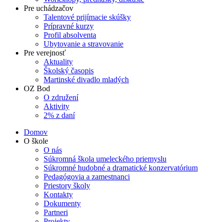
Pre uchádzačov
Talentové prijímacie skúšky
Prípravné kurzy
Profil absolventa
Ubytovanie a stravovanie
Pre verejnosť
Aktuality
Školský časopis
Martinské divadlo mladých
OZ Bod
O združení
Aktivity
2% z daní
Domov
O škole
O nás
Súkromná škola umeleckého priemyslu
Súkromné hudobné a dramatické konzervatórium
Pedagógovia a zamestnanci
Priestory školy
Kontakty
Dokumenty
Partneri
Projekty