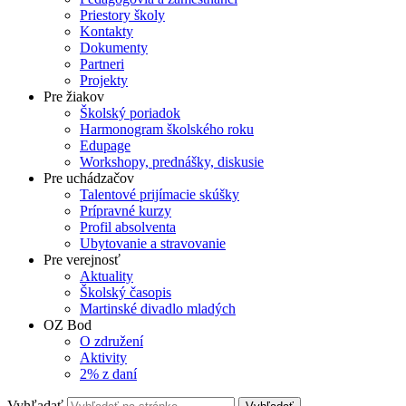
Priestory školy
Kontakty
Dokumenty
Partneri
Projekty
Pre žiakov
Školský poriadok
Harmonogram školského roku
Edupage
Workshopy, prednášky, diskusie
Pre uchádzačov
Talentové prijímacie skúšky
Prípravné kurzy
Profil absolventa
Ubytovanie a stravovanie
Pre verejnosť
Aktuality
Školský časopis
Martinské divadlo mladých
OZ Bod
O združení
Aktivity
2% z daní
Vyhľadať