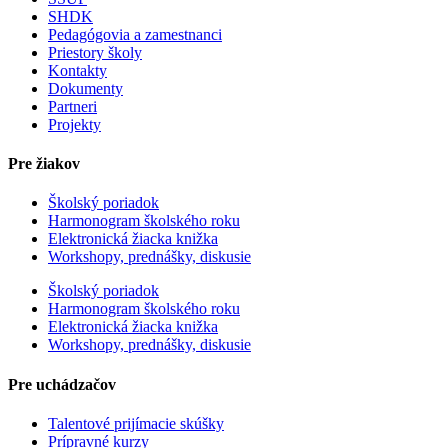
SHDK
Pedagógovia a zamestnanci
Priestory školy
Kontakty
Dokumenty
Partneri
Projekty
Pre žiakov
Školský poriadok
Harmonogram školského roku
Elektronická žiacka knižka
Workshopy, prednášky, diskusie
Školský poriadok
Harmonogram školského roku
Elektronická žiacka knižka
Workshopy, prednášky, diskusie
Pre uchádzačov
Talentové prijímacie skúšky
Prípravné kurzy