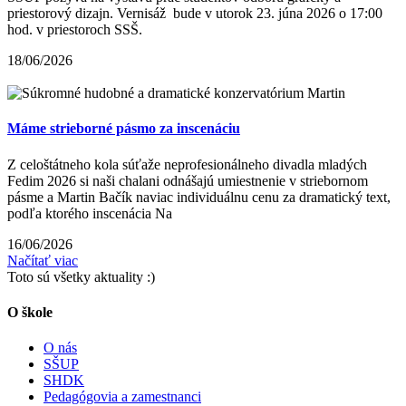
priestorový dizajn. Vernisáž bude v utorok 23. júna 2026 o 17:00
hod. v priestoroch SSŠ.
18/06/2026
Máme strieborné pásmo za inscenáciu
Z celoštátneho kola súťaže neprofesionálneho divadla mladých
Fedim 2026 si naši chalani odnášajú umiestnenie v striebornom
pásme a Martin Bačík naviac individuálnu cenu za dramatický text,
podľa ktorého inscenácia Na
16/06/2026
Načítať viac
Toto sú všetky aktuality :)
O škole
O nás
SŠUP
SHDK
Pedagógovia a zamestnanci