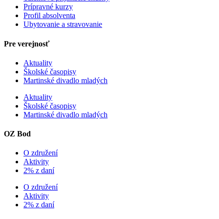
Prípravné kurzy
Profil absolventa
Ubytovanie a stravovanie
Pre verejnosť
Aktuality
Školské časopisy
Martinské divadlo mladých
Aktuality
Školské časopisy
Martinské divadlo mladých
OZ Bod
O združení
Aktivity
2% z daní
O združení
Aktivity
2% z daní