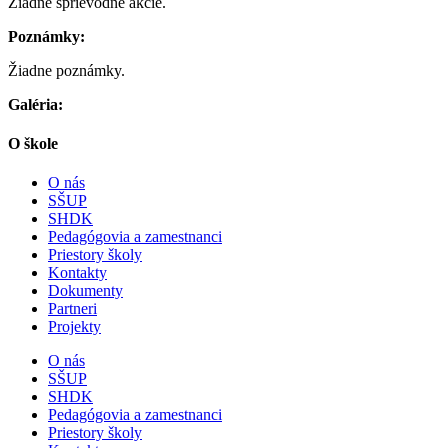
Žiadne sprievodné akcie.
Poznámky:
Žiadne poznámky.
Galéria:
O škole
O nás
SŠUP
SHDK
Pedagógovia a zamestnanci
Priestory školy
Kontakty
Dokumenty
Partneri
Projekty
O nás
SŠUP
SHDK
Pedagógovia a zamestnanci
Priestory školy