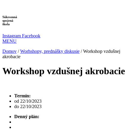
Preskočiť
na
obsah
Súkromná
spojená
škola
Instagram
Facebook
MENU
Domov
/
Worhshopy, prednášky diskusie
/
Workshop vzdušnej
akrobacie
Workshop vzdušnej akrobacie
Termín:
od 22/10/2023
do 22/10/2023
Denný plán: