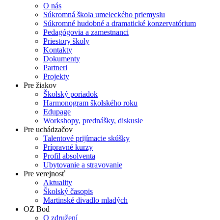
O nás
Súkromná škola umeleckého priemyslu
Súkromné hudobné a dramatické konzervatórium
Pedagógovia a zamestnanci
Priestory školy
Kontakty
Dokumenty
Partneri
Projekty
Pre žiakov
Školský poriadok
Harmonogram školského roku
Edupage
Workshopy, prednášky, diskusie
Pre uchádzačov
Talentové prijímacie skúšky
Prípravné kurzy
Profil absolventa
Ubytovanie a stravovanie
Pre verejnosť
Aktuality
Školský časopis
Martinské divadlo mladých
OZ Bod
O združení