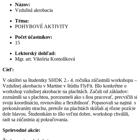
Názov:
Vzdušná akrobacia
Téma:
POHYBOVÉ AKTIVITY
Počet účastníkov:
15
Lektorský dohľad:
Mgr. art. Viktória Komolíková
Cieľ:
V októbri sa študentky SHDK 2.- 4. ročníka zúčastnili workshopu –
Vzdušnej akrobaciu v Martine v štúdiu FlyFit. Išlo konkrétne o
workshop vzdušnej akrobacie na plachtách. Začali od základov:
zoznámili sa s plachtou, porozumeli ako s ňou pracovať, precvičili si
svoju koordináciu, rovnováhu a flexibilnosť. Popasovali sa najmä s
prekonávaním strachu, pretože na plachtách skúšali aj rôzne pozície
dole hlavou. Študentkám to išlo veľmi dobre, workshop chválili,
radi sa zúčastnia aj pokračovania.
Sprievodné akcie: