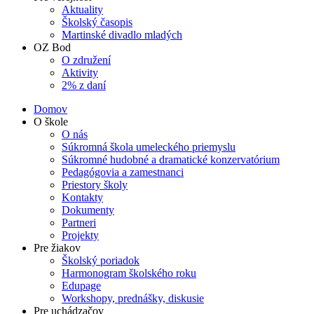
Aktuality
Školský časopis
Martinské divadlo mladých
OZ Bod
O združení
Aktivity
2% z daní
Domov
O škole
O nás
Súkromná škola umeleckého priemyslu
Súkromné hudobné a dramatické konzervatórium
Pedagógovia a zamestnanci
Priestory školy
Kontakty
Dokumenty
Partneri
Projekty
Pre žiakov
Školský poriadok
Harmonogram školského roku
Edupage
Workshopy, prednášky, diskusie
Pre uchádzačov