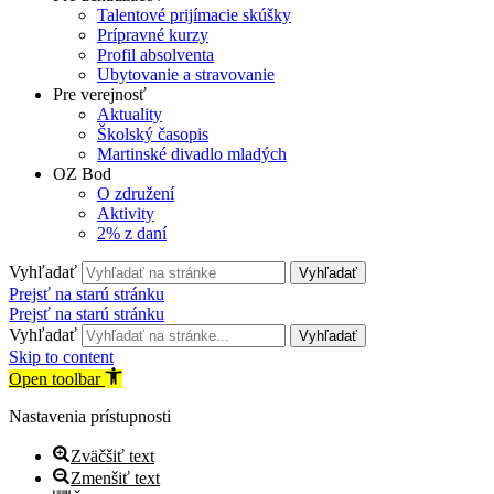
Talentové prijímacie skúšky
Prípravné kurzy
Profil absolventa
Ubytovanie a stravovanie
Pre verejnosť
Aktuality
Školský časopis
Martinské divadlo mladých
OZ Bod
O združení
Aktivity
2% z daní
Vyhľadať
Vyhľadať
Prejsť na starú stránku
Prejsť na starú stránku
Vyhľadať
Vyhľadať
Skip to content
Open toolbar
Nastavenia prístupnosti
Zväčšiť text
Zmenšiť text