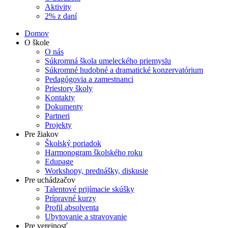
Aktivity
2% z daní
Domov
O škole
O nás
Súkromná škola umeleckého priemyslu
Súkromné hudobné a dramatické konzervatórium
Pedagógovia a zamestnanci
Priestory školy
Kontakty
Dokumenty
Partneri
Projekty
Pre žiakov
Školský poriadok
Harmonogram školského roku
Edupage
Workshopy, prednášky, diskusie
Pre uchádzačov
Talentové prijímacie skúšky
Prípravné kurzy
Profil absolventa
Ubytovanie a stravovanie
Pre verejnosť