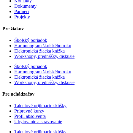
Kontakty
Dokumenty
Partneri
Projekty
Pre žiakov
Školský poriadok
Harmonogram školského roku
Elektronická žiacka knižka
Workshopy, prednášky, diskusie
Školský poriadok
Harmonogram školského roku
Elektronická žiacka knižka
Workshopy, prednášky, diskusie
Pre uchádzačov
Talentové prijímacie skúšky
Prípravné kurzy
Profil absolventa
Ubytovanie a stravovanie
Talentové prijímacie skúšky