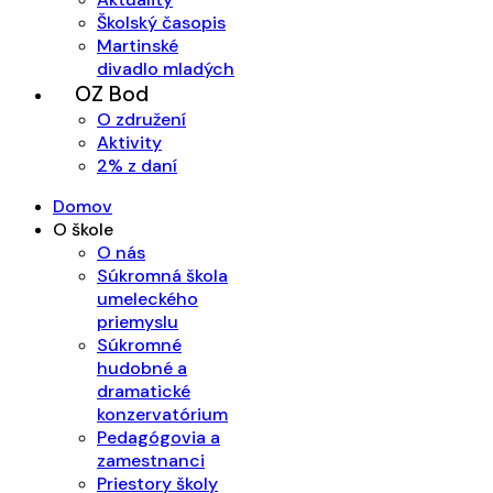
Školský časopis
Martinské
divadlo mladých
OZ Bod
O združení
Aktivity
2% z daní
Domov
O škole
O nás
Súkromná škola
umeleckého
priemyslu
Súkromné
hudobné a
dramatické
konzervatórium
Pedagógovia a
zamestnanci
Priestory školy