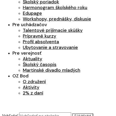
Školský poriadok
Harmonogram školského roku
Edupage
Workshopy, prednášky, diskusie
Pre uchádzačov
Talentové prijímacie skúšky
Prípravné kurzy
Profil absolventa
Ubytovanie a stravovanie
Pre verejnosť
Aktuality
Školský časopis
Martinské divadlo mladých
OZ Bod
O združení
Aktivity
2% z daní
Vyhľadať