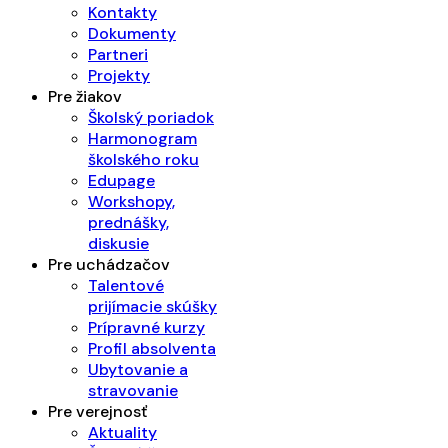
Kontakty
Dokumenty
Partneri
Projekty
Pre žiakov
Školský poriadok
Harmonogram
školského roku
Edupage
Workshopy,
prednášky,
diskusie
Pre uchádzačov
Talentové
prijímacie skúšky
Prípravné kurzy
Profil absolventa
Ubytovanie a
stravovanie
Pre verejnosť
Aktuality