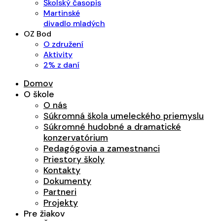
Školský časopis
Martinské
divadlo mladých
OZ Bod
O združení
Aktivity
2% z daní
Domov
O škole
O nás
Súkromná škola umeleckého priemyslu
Súkromné hudobné a dramatické
konzervatórium
Pedagógovia a zamestnanci
Priestory školy
Kontakty
Dokumenty
Partneri
Projekty
Pre žiakov