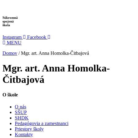
Preskočiť
na
obsah
Súkromná
spojená
škola
Instagram
Facebook
MENU
Domov
/
Mgr. art. Anna Homolka-Čitbajová
Mgr. art. Anna Homolka-
Čitbajová
O škole
O nás
SŠUP
SHDK
Pedagógovia a zamestnanci
Priestory školy
Kontakty