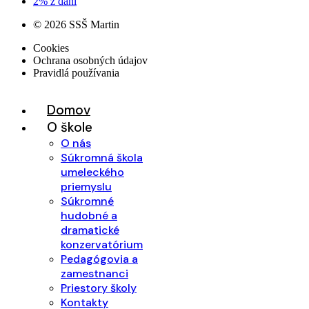
2% z daní
© 2026 SSŠ Martin
Cookies
Ochrana osobných údajov
Pravidlá používania
Domov
O škole
O nás
Súkromná škola
umeleckého
priemyslu
Súkromné
hudobné a
dramatické
konzervatórium
Pedagógovia a
zamestnanci
Priestory školy
Kontakty