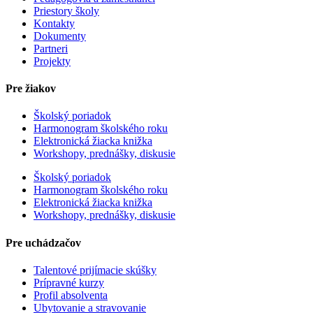
Priestory školy
Kontakty
Dokumenty
Partneri
Projekty
Pre žiakov
Školský poriadok
Harmonogram školského roku
Elektronická žiacka knižka
Workshopy, prednášky, diskusie
Školský poriadok
Harmonogram školského roku
Elektronická žiacka knižka
Workshopy, prednášky, diskusie
Pre uchádzačov
Talentové prijímacie skúšky
Prípravné kurzy
Profil absolventa
Ubytovanie a stravovanie