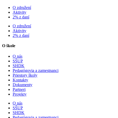
O združení
Aktivity
2% z daní
O združení
Aktivity
2% z daní
O škole
O nás
SŠUP
SHDK
Pedagógovia a zamestnanci
Priestory školy
Kontakty
Dokumenty
Partneri
Projekty
O nás
SŠUP
SHDK
Pedagógovia a zamestnanci