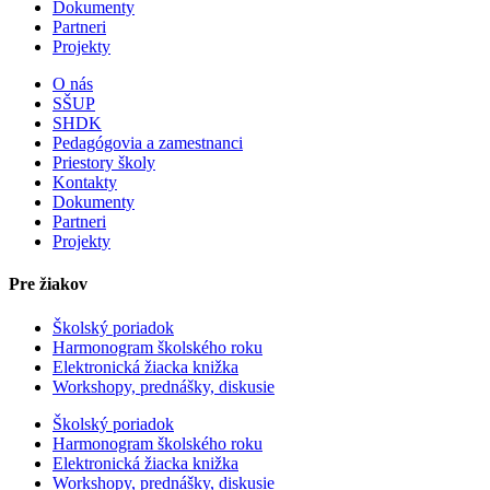
Dokumenty
Partneri
Projekty
O nás
SŠUP
SHDK
Pedagógovia a zamestnanci
Priestory školy
Kontakty
Dokumenty
Partneri
Projekty
Pre žiakov
Školský poriadok
Harmonogram školského roku
Elektronická žiacka knižka
Workshopy, prednášky, diskusie
Školský poriadok
Harmonogram školského roku
Elektronická žiacka knižka
Workshopy, prednášky, diskusie