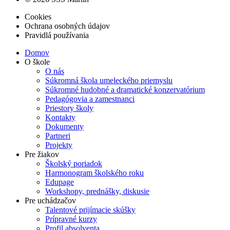
Cookies
Ochrana osobných údajov
Pravidlá používania
Domov
O škole
O nás
Súkromná škola umeleckého priemyslu
Súkromné hudobné a dramatické konzervatórium
Pedagógovia a zamestnanci
Priestory školy
Kontakty
Dokumenty
Partneri
Projekty
Pre žiakov
Školský poriadok
Harmonogram školského roku
Edupage
Workshopy, prednášky, diskusie
Pre uchádzačov
Talentové prijímacie skúšky
Prípravné kurzy
Profil absolventa