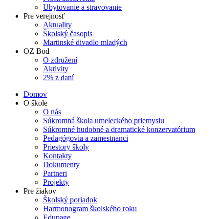
Ubytovanie a stravovanie
Pre verejnosť
Aktuality
Školský časopis
Martinské divadlo mladých
OZ Bod
O združení
Aktivity
2% z daní
Domov
O škole
O nás
Súkromná škola umeleckého priemyslu
Súkromné hudobné a dramatické konzervatórium
Pedagógovia a zamestnanci
Priestory školy
Kontakty
Dokumenty
Partneri
Projekty
Pre žiakov
Školský poriadok
Harmonogram školského roku
Edupage