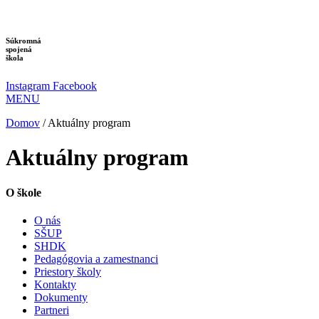
Preskočiť
na
obsah
Súkromná
spojená
škola
Instagram
Facebook
MENU
Domov
/
Aktuálny program
Aktuálny program
O škole
O nás
SŠUP
SHDK
Pedagógovia a zamestnanci
Priestory školy
Kontakty
Dokumenty
Partneri