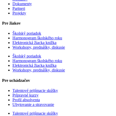
Dokumenty
Partneri
Projekty
Pre žiakov
Školský poriadok
Harmonogram školského roku
Elektronická žiacka knižka
Workshopy, prednášky, diskusie
Školský poriadok
Harmonogram školského roku
Elektronická žiacka knižka
Workshopy, prednášky, diskusie
Pre uchádzačov
Talentové prijímacie skúšky
Prípravné kurzy
Profil absolventa
Ubytovanie a stravovanie
Talentové prijímacie skúšky