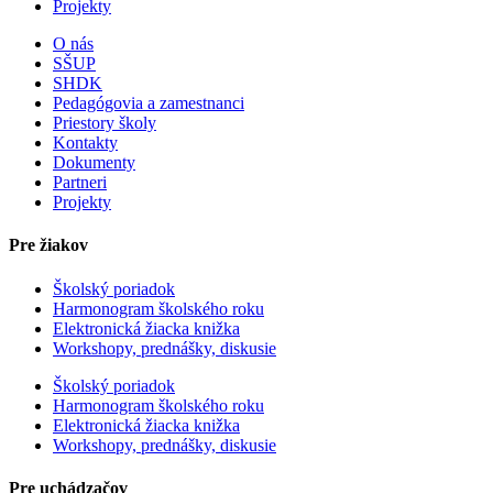
Projekty
O nás
SŠUP
SHDK
Pedagógovia a zamestnanci
Priestory školy
Kontakty
Dokumenty
Partneri
Projekty
Pre žiakov
Školský poriadok
Harmonogram školského roku
Elektronická žiacka knižka
Workshopy, prednášky, diskusie
Školský poriadok
Harmonogram školského roku
Elektronická žiacka knižka
Workshopy, prednášky, diskusie
Pre uchádzačov