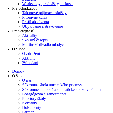
Workshopy, prednášky, diskusie
Pre uchádzačov
Talentové prijímacie skúšky
Prípravné kurzy
Profil absolventa
Ubytovanie a stravovanie
Pre verejnosť
Aktuality
Školský časopis
Martinské divadlo mladých
OZ Bod
O združení
Aktivity
2% z daní
Domov
O škole
O nás
Súkromná škola umeleckého priemyslu
Súkromné hudobné a dramatické konzervatórium
Pedagógovia a zamestnanci
Priestory školy
Kontakty
Dokumenty
Partneri