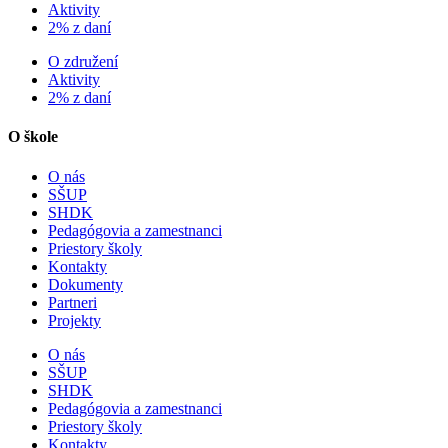
Aktivity
2% z daní
O združení
Aktivity
2% z daní
O škole
O nás
SŠUP
SHDK
Pedagógovia a zamestnanci
Priestory školy
Kontakty
Dokumenty
Partneri
Projekty
O nás
SŠUP
SHDK
Pedagógovia a zamestnanci
Priestory školy
Kontakty