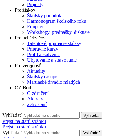
Projekty
Pre žiakov
Školský poriadok
Harmonogram školského roku
Edupage
Workshopy, prednášky, diskusie
Pre uchádzačov
Talentové prijímacie skúšky
Prípravné kurzy
Profil absolventa
Ubytovanie a stravovanie
Pre verejnosť
Aktuality
Školský časopis
Martinské divadlo mladých
OZ Bod
O združení
Aktivity
2% z daní
Vyhľadať
Vyhľadať
Prejsť na starú stránku
Prejsť na starú stránku
Vyhľadať
Vyhľadať