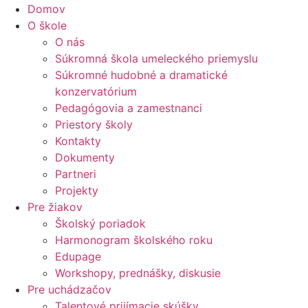
Domov
O škole
O nás
Súkromná škola umeleckého priemyslu
Súkromné hudobné a dramatické
konzervatórium
Pedagógovia a zamestnanci
Priestory školy
Kontakty
Dokumenty
Partneri
Projekty
Pre žiakov
Školský poriadok
Harmonogram školského roku
Edupage
Workshopy, prednášky, diskusie
Pre uchádzačov
Talentové prijímacie skúšky